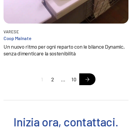
VARESE
Coop Malnate
Un nuovo ritmo per ogni reparto con le bilance Dynamic,
senza dimenticare la sostenibilità
Navigazione
1
2
…
10
articoli
Inizia ora, contattaci.