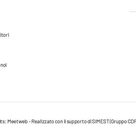
itori
 noi
its:
Meetweb
- Realizzato con il supporto di
SIMEST
(Gruppo CDP