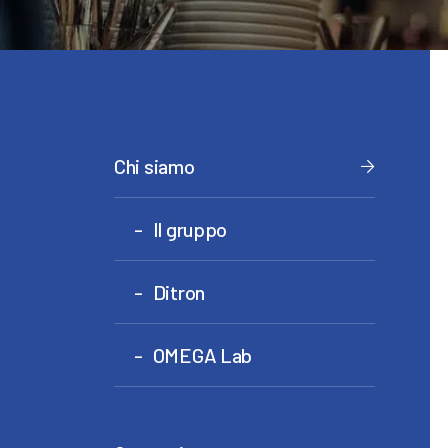
Chi siamo
Il gruppo
Ditron
OMEGA Lab