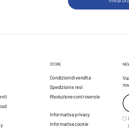
STORE
NE
a
Condizioni di vendita
Vuo
nov
Spedizioni e resi
enti
Risoluzione controversie
loud
Informativa privacy
Informativa cookie
ry