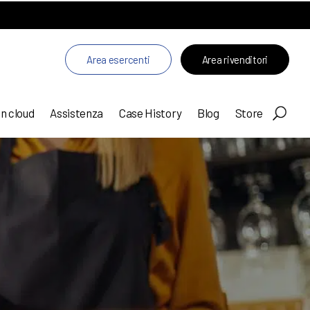
Area esercenti
Area rivenditori
in cloud
Assistenza
Case History
Blog
Store