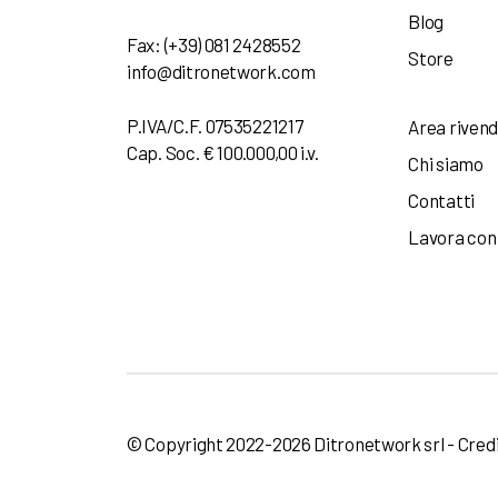
Blog
Fax: (+39) 081 2428552
Store
info@ditronetwork.com
P.IVA/C.F. 07535221217
Area rivend
Cap. Soc. € 100.000,00 i.v.
Chi siamo
Contatti
Lavora con
© Copyright 2022-2026 Ditronetwork srl - Cred