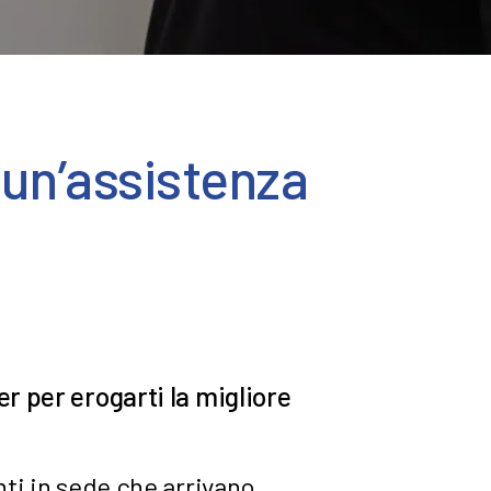
 un’assistenza
r per erogarti la migliore
ti in sede che arrivano