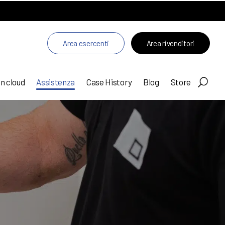
Area esercenti
Area rivenditori
in cloud
Assistenza
Case History
Blog
Store