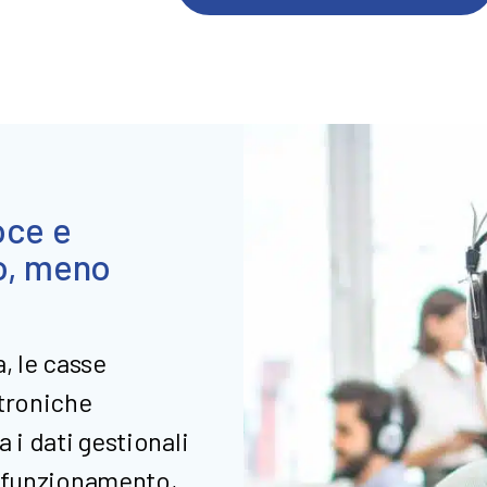
oce e
o, meno
a, le casse
ttroniche
a i dati gestionali
di funzionamento,