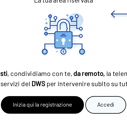
sti
, condividiamo con te,
da remoto,
la tele
 servizi del
DWS
per intervenire subito su tutt
Inizia qui la registrazione
Accedi