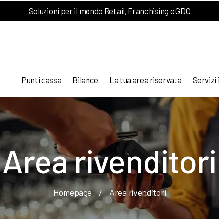
Soluzioni per il mondo Retail, Franchising e GDO
Punti cassa
Bilance
La tua area riservata
Servizi 
Area rivenditori
Homepage
/
Area rivenditori