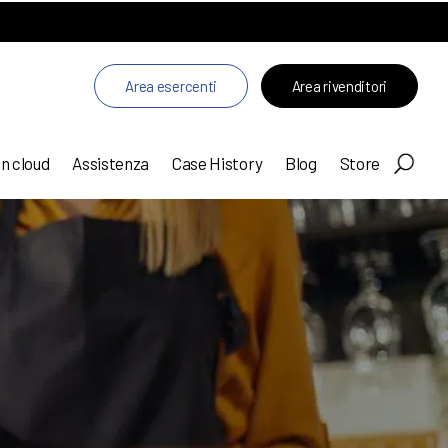
Area esercenti
Area rivenditori
in cloud
Assistenza
Case History
Blog
Store