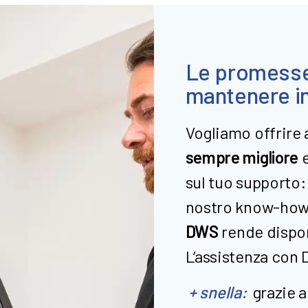
Le promess
mantenere i
Vogliamo offrire 
sempre migliore
e
sul tuo supporto:
nostro know-how e
DWS
rende dispon
L’assistenza con
+ snella:
grazie 