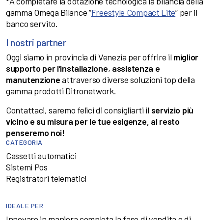
*A completare la dotazione tecnologica la bilancia della
gamma Omega Bilance “
Freestyle Compact Lite
” per il
banco servito.
I nostri partner
Oggi siamo in provincia di Venezia per offrire il
miglior
supporto per l’installazione
,
assistenza e
manutenzione
attraverso diverse soluzioni top della
gamma prodotti Ditronetwork.
Contattaci, saremo felici di consigliarti il
servizio più
vicino e su misura per le tue esigenze, al resto
penseremo noi!
CATEGORIA
Cassetti automatici
Sistemi Pos
Registratori telematici
IDEALE PER
Innovare in maniera completa la fase di vendita e di