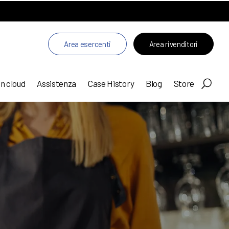
Area esercenti
Area rivenditori
in cloud
Assistenza
Case History
Blog
Store