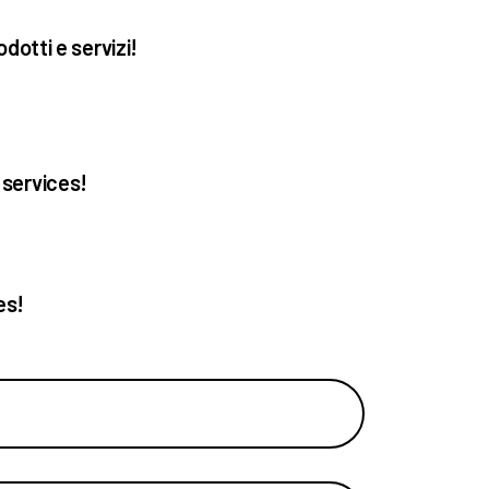
odotti e servizi!
d services!
es!