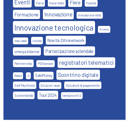
Eventi
Fiere
Fiera
fiera retail
fiscalità
Innovazione
Formazione
Innovazione retail
Innovazione tecnologica
it-x evo
Novità Ditronetwork
novità
new ideal
Partecipazione aziendale
omega bilance
registratori telematici
Partnership
POS bancari
Scontrino digitale
SafeMoney
Retail
rt
Self Pay Kiosk
Soluzioni di pagamento
Soluzioni cassa
Tour 2024
Sostenibilità
transizione 5.0