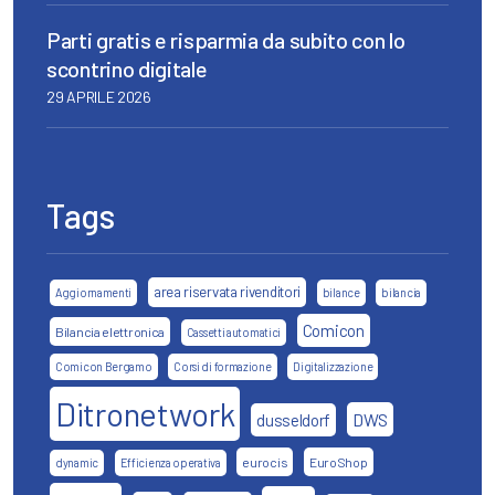
Parti gratis e risparmia da subito con lo
scontrino digitale
29 APRILE 2026
Tags
area riservata rivenditori
Aggiornamenti
bilance
bilancia
Comicon
Bilancia elettronica
Cassetti automatici
Comicon Bergamo
Corsi di formazione
Digitalizzazione
Ditronetwork
DWS
dusseldorf
eurocis
EuroShop
dynamic
Efficienza operativa