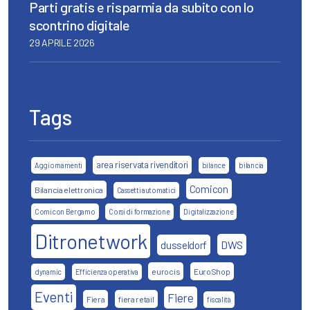
Parti gratis e risparmia da subito con lo
scontrino digitale
29 APRILE 2026
Tags
area riservata rivenditori
Aggiornamenti
bilance
bilancia
Comicon
Bilancia elettronica
Cassetti automatici
Comicon Bergamo
Corsi di formazione
Digitalizzazione
Ditronetwork
DWS
dusseldorf
eurocis
EuroShop
dynamic
Efficienza operativa
Eventi
Fiere
Fiera
fiera retail
fiscalità