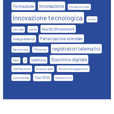
Innovazione
Formazione
Innovazione retail
Innovazione tecnologica
it-x evo
Novità Ditronetwork
novità
new ideal
Partecipazione aziendale
omega bilance
registratori telematici
Partnership
POS bancari
Scontrino digitale
SafeMoney
Retail
rt
Self Pay Kiosk
Soluzioni di pagamento
Soluzioni cassa
Tour 2024
Sostenibilità
transizione 5.0