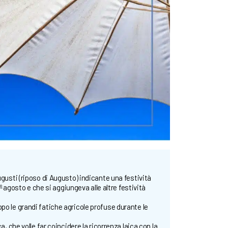
ugusti (riposo di Augusto) indicante una festività
1º agosto e che si aggiungeva alle altre festività
po le grandi fatiche agricole profuse durante le
a, che volle far coincidere la ricorrenza laica con la