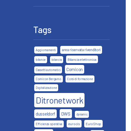
Tags
area riservata rivenditori
Aggiornamenti
Bilancia elettronica
bilance
bilancia
Comicon
Cassetti automatici
Comicon Bergamo
Corsi di formazione
Digitalizzazione
Ditronetwork
DWS
dusseldorf
dynamic
eurocis
EuroShop
Efficienza operativa