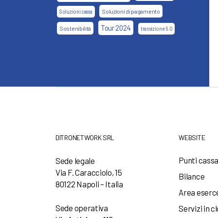
Soluzioni di pagamento
Soluzioni cassa
Tour 2024
Sostenibilità
transizione 5.0
DITRONETWORK SRL
WEBSITE
Punti cass
Sede legale
Via F. Caracciolo, 15
Bilance
80122 Napoli – Italia
Area eserc
Sede operativa
Servizi in c