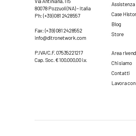
Via Antiniana, 115
Assistenza
80078 Pozzuoli (NA) – Italia
Case Histo
Ph: (+39) 081 2428557
Blog
Fax: (+39) 081 2428552
Store
info@ditronetwork.com
P.IVA/C.F. 07535221217
Area rivend
Cap. Soc. € 100.000,00 i.v.
Chi siamo
Contatti
Lavora con