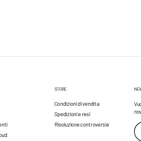
STORE
NE
a
Condizioni di vendita
Vuo
nov
Spedizioni e resi
enti
Risoluzione controversie
loud