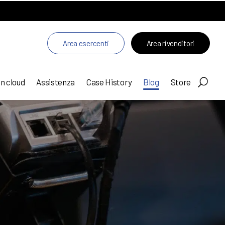
Area esercenti
Area rivenditori
in cloud
Assistenza
Case History
Blog
Store