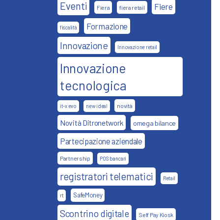
Eventi
Fiere
Fiera
fiera retail
Formazione
fiscalità
Innovazione
Innovazione retail
Innovazione
tecnologica
novità
it-x evo
new ideal
Novità Ditronetwork
omega bilance
Partecipazione aziendale
Partnership
POS bancari
registratori telematici
Retail
SafeMoney
rt
Scontrino digitale
Self Pay Kiosk