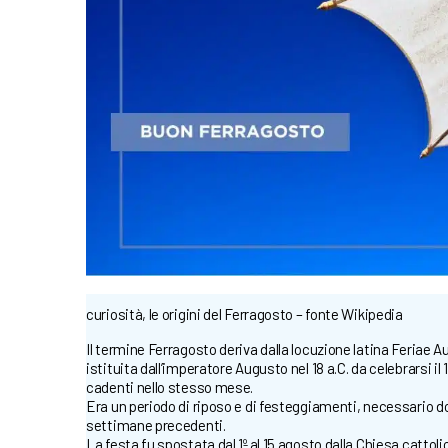
curiosità, le origini del Ferragosto – fonte Wikipedia
Il termine Ferragosto deriva dalla locuzione latina Feriae A
istituita dall’imperatore Augusto nel 18 a.C. da celebrarsi il 
cadenti nello stesso mese.
Era un periodo di riposo e di festeggiamenti, necessario do
settimane precedenti.
La festa fu spostata dal 1º al 15 agosto dalla Chiesa cattolic