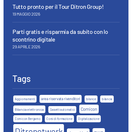
Tutto pronto per il Tour Ditron Group!
19 MAGGIO 2026
Parti gratis e risparmia da subito con lo
scontrino digitale
29 APRILE 2026
Tags
area riservata rivenditori
Aggiornamenti
bilance
bilancia
Comicon
Bilancia elettronica
Cassetti automatici
Comicon Bergamo
Corsi di formazione
Digitalizzazione
Ditronetwork