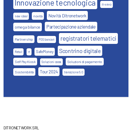
Innovazione tecnologica
it-x evo
Novità Ditronetwork
novità
new ideal
Partecipazione aziendale
omega bilance
registratori telematici
Partnership
POS bancari
Scontrino digitale
SafeMoney
Retail
rt
Self Pay Kiosk
Soluzioni di pagamento
Soluzioni cassa
Tour 2024
Sostenibilità
transizione 5.0
DITRONETWORK SRL