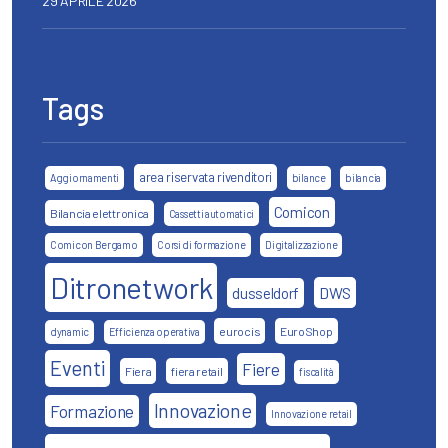
29 APRILE 2026
Tags
area riservata rivenditori
Aggiornamenti
bilance
bilancia
Comicon
Bilancia elettronica
Cassetti automatici
Comicon Bergamo
Corsi di formazione
Digitalizzazione
Ditronetwork
DWS
dusseldorf
eurocis
EuroShop
dynamic
Efficienza operativa
Eventi
Fiere
Fiera
fiera retail
fiscalità
Innovazione
Formazione
Innovazione retail