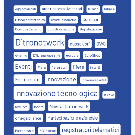
area riservata rivenditori
Aggiornamenti
bilance
bilancia
Comicon
Bilancia elettronica
Cassetti automatici
Comicon Bergamo
Corsi di formazione
Digitalizzazione
Ditronetwork
DWS
dusseldorf
eurocis
EuroShop
dynamic
Efficienza operativa
Eventi
Fiere
Fiera
fiera retail
fiscalità
Innovazione
Formazione
Innovazione retail
Innovazione tecnologica
it-x evo
Novità Ditronetwork
novità
new ideal
Partecipazione aziendale
omega bilance
registratori telematici
Partnership
POS bancari