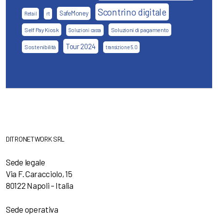
Scontrino digitale
SafeMoney
Retail
rt
Self Pay Kiosk
Soluzioni di pagamento
Soluzioni cassa
Tour 2024
Sostenibilità
transizione 5.0
DITRONETWORK SRL
Sede legale
Via F. Caracciolo, 15
80122 Napoli – Italia
Sede operativa