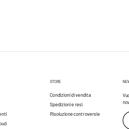
STORE
NE
a
Condizioni di vendita
Vuo
nov
Spedizioni e resi
enti
Risoluzione controversie
loud