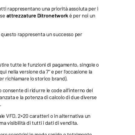
tti rappresentano una priorità assoluta per i
sse
attrezzature Ditronetwork
è per noi un
o e questo rappresenta un successo per
tire tutte le funzioni di pagamento, singole o
ui nella versione da 7’’ e per l’occasione la
er richiamare lo storico brand).
o
consente di ridurre le code all’interno del
anzata e la potenza di calcolo di due diverse
.
ale VFD, 2×20 caratteri o in alternativa un
 visibilità di tutti i dati di vendita.
ere scontrini in modo rapido e totalmente