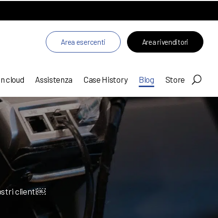
Area esercenti
Area rivenditori
in cloud
Assistenza
Case History
Blog
Store
ostri clienti￼