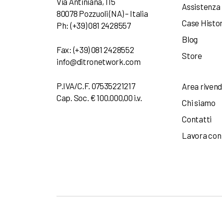
Via Antiniana, 115
Assistenza
80078 Pozzuoli (NA) – Italia
Case Histo
Ph: (+39) 081 2428557
Blog
Fax: (+39) 081 2428552
Store
info@ditronetwork.com
P.IVA/C.F. 07535221217
Area rivend
Cap. Soc. € 100.000,00 i.v.
Chi siamo
Contatti
Lavora con