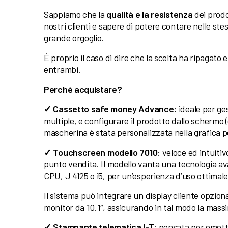
Sappiamo che la
qualità e la resistenza
dei prodo
nostri clienti e sapere di potere contare nelle ste
grande orgoglio.
È proprio il caso di dire che la scelta ha ripagat
entrambi.
Perchè acquistare?
✓
Cassetto safe money Advance:
ideale
per
ges
multiple, e configurare il prodotto dallo schermo (q
mascherina è stata personalizzata nella grafica p
✓
Touchscreen modello 7010:
veloce ed intuitiv
punto vendita. Il modello vanta una tecnologia av
CPU, J 4125 o i5, per un’esperienza d’uso ottimale
Il sistema può integrare un display cliente opzion
monitor da 10.1″, assicurando in tal modo la massima
✓
Stampante telematica I-T
: pensata per emett