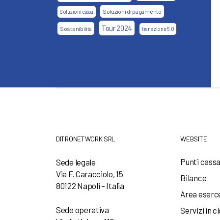
Soluzioni di pagamento
Soluzioni cassa
Tour 2024
Sostenibilità
transizione 5.0
DITRONETWORK SRL
WEBSITE
Punti cass
Sede legale
Via F. Caracciolo, 15
Bilance
80122 Napoli – Italia
Area eserc
Sede operativa
Servizi in c