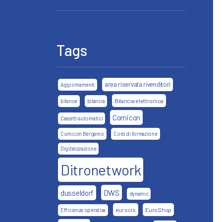
Tags
area riservata rivenditori
Aggiornamenti
Bilancia elettronica
bilance
bilancia
Comicon
Cassetti automatici
Comicon Bergamo
Corsi di formazione
Digitalizzazione
Ditronetwork
DWS
dusseldorf
dynamic
eurocis
EuroShop
Efficienza operativa