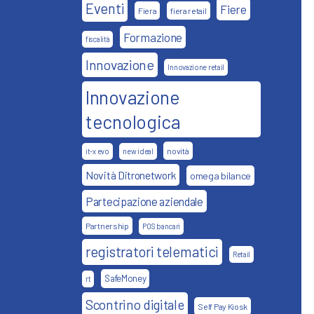
Eventi
Fiere
Fiera
fiera retail
Formazione
fiscalità
Innovazione
Innovazione retail
Innovazione
tecnologica
novità
it-x evo
new ideal
Novità Ditronetwork
omega bilance
Partecipazione aziendale
Partnership
POS bancari
registratori telematici
Retail
SafeMoney
rt
Scontrino digitale
Self Pay Kiosk