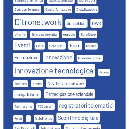
Comicon
Bilancia elettronica
Cassetti automatici
Comicon Bergamo
Corsi di formazione
Digitalizzazione
Ditronetwork
DWS
dusseldorf
eurocis
EuroShop
dynamic
Efficienza operativa
Eventi
Fiere
Fiera
fiera retail
fiscalità
Innovazione
Formazione
Innovazione retail
Innovazione tecnologica
it-x evo
Novità Ditronetwork
novità
new ideal
Partecipazione aziendale
omega bilance
registratori telematici
Partnership
POS bancari
Scontrino digitale
SafeMoney
Retail
rt
Self Pay Kiosk
Soluzioni di pagamento
Soluzioni cassa