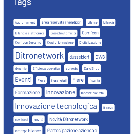
Tags
area riservata rivenditori
Aggiornamenti
bilance
bilancia
Comicon
Bilancia elettronica
Cassetti automatici
Comicon Bergamo
Corsi di formazione
Digitalizzazione
Ditronetwork
DWS
dusseldorf
eurocis
EuroShop
dynamic
Efficienza operativa
Eventi
Fiere
Fiera
fiera retail
fiscalità
Innovazione
Formazione
Innovazione retail
Innovazione tecnologica
it-x evo
Novità Ditronetwork
novità
new ideal
Partecipazione aziendale
omega bilance