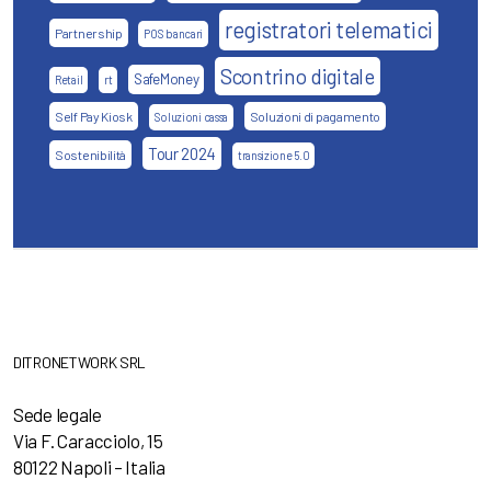
registratori telematici
Partnership
POS bancari
Scontrino digitale
SafeMoney
Retail
rt
Self Pay Kiosk
Soluzioni di pagamento
Soluzioni cassa
Tour 2024
Sostenibilità
transizione 5.0
DITRONETWORK SRL
Sede legale
Via F. Caracciolo, 15
80122 Napoli – Italia