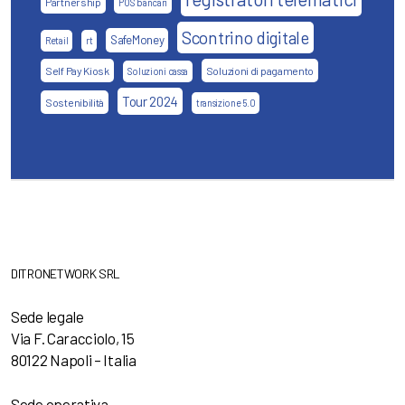
Partnership
POS bancari
Scontrino digitale
SafeMoney
Retail
rt
Self Pay Kiosk
Soluzioni di pagamento
Soluzioni cassa
Tour 2024
Sostenibilità
transizione 5.0
DITRONETWORK SRL
Sede legale
Via F. Caracciolo, 15
80122 Napoli – Italia
Sede operativa