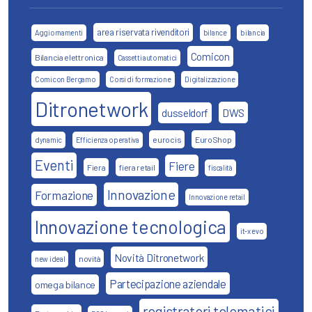
area riservata rivenditori
Aggiornamenti
bilance
bilancia
Comicon
Bilancia elettronica
Cassetti automatici
Comicon Bergamo
Corsi di formazione
Digitalizzazione
Ditronetwork
DWS
dusseldorf
eurocis
EuroShop
dynamic
Efficienza operativa
Eventi
Fiere
Fiera
fiera retail
fiscalità
Innovazione
Formazione
Innovazione retail
Innovazione tecnologica
it-x evo
Novità Ditronetwork
novità
new ideal
Partecipazione aziendale
omega bilance
registratori telematici