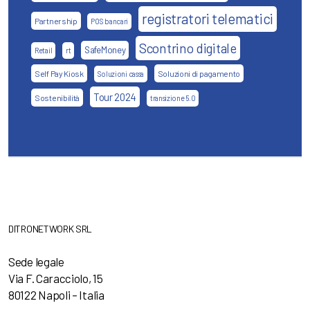
registratori telematici
Partnership
POS bancari
Scontrino digitale
SafeMoney
Retail
rt
Self Pay Kiosk
Soluzioni di pagamento
Soluzioni cassa
Tour 2024
Sostenibilità
transizione 5.0
DITRONETWORK SRL
Sede legale
Via F. Caracciolo, 15
80122 Napoli – Italia