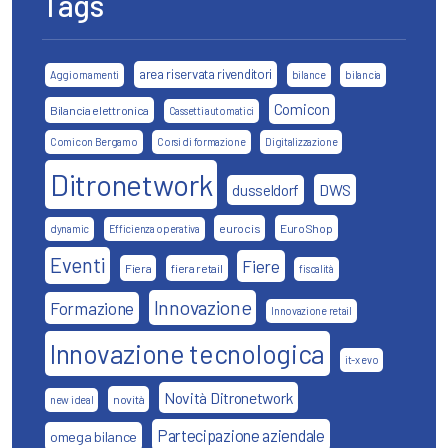
Tags
area riservata rivenditori
Aggiornamenti
bilance
bilancia
Comicon
Bilancia elettronica
Cassetti automatici
Comicon Bergamo
Corsi di formazione
Digitalizzazione
Ditronetwork
DWS
dusseldorf
eurocis
EuroShop
dynamic
Efficienza operativa
Eventi
Fiere
Fiera
fiera retail
fiscalità
Innovazione
Formazione
Innovazione retail
Innovazione tecnologica
it-x evo
Novità Ditronetwork
novità
new ideal
Partecipazione aziendale
omega bilance