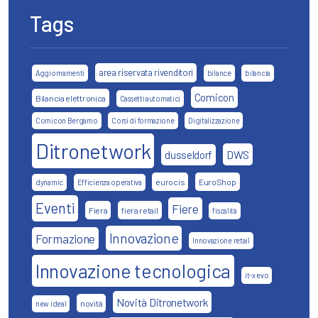
Tags
area riservata rivenditori
Aggiornamenti
bilance
bilancia
Comicon
Bilancia elettronica
Cassetti automatici
Comicon Bergamo
Corsi di formazione
Digitalizzazione
Ditronetwork
DWS
dusseldorf
eurocis
EuroShop
dynamic
Efficienza operativa
Eventi
Fiere
Fiera
fiera retail
fiscalità
Innovazione
Formazione
Innovazione retail
Innovazione tecnologica
it-x evo
Novità Ditronetwork
novità
new ideal