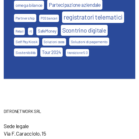
Partecipazione aziendale
omega bilance
registratori telematici
Partnership
POS bancari
Scontrino digitale
SafeMoney
Retail
rt
Self Pay Kiosk
Soluzioni di pagamento
Soluzioni cassa
Tour 2024
Sostenibilità
transizione 5.0
DITRONETWORK SRL
Sede legale
Via F. Caracciolo, 15