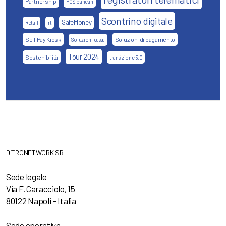
Partnership
POS bancari
Scontrino digitale
SafeMoney
Retail
rt
Self Pay Kiosk
Soluzioni di pagamento
Soluzioni cassa
Tour 2024
Sostenibilità
transizione 5.0
DITRONETWORK SRL
Sede legale
Via F. Caracciolo, 15
80122 Napoli – Italia
Sede operativa