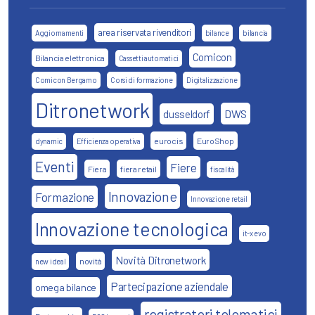
area riservata rivenditori
Aggiornamenti
bilance
bilancia
Comicon
Bilancia elettronica
Cassetti automatici
Comicon Bergamo
Corsi di formazione
Digitalizzazione
Ditronetwork
DWS
dusseldorf
eurocis
EuroShop
dynamic
Efficienza operativa
Eventi
Fiere
Fiera
fiera retail
fiscalità
Innovazione
Formazione
Innovazione retail
Innovazione tecnologica
it-x evo
Novità Ditronetwork
novità
new ideal
Partecipazione aziendale
omega bilance
registratori telematici