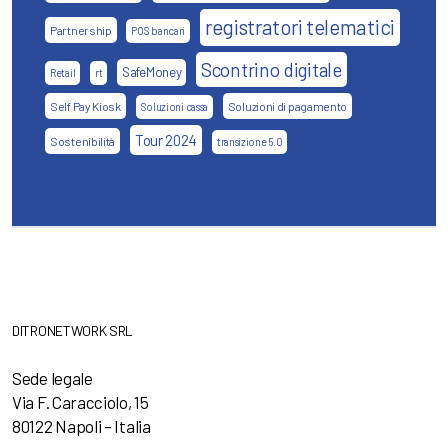
registratori telematici
Partnership
POS bancari
Scontrino digitale
SafeMoney
Retail
rt
Self Pay Kiosk
Soluzioni di pagamento
Soluzioni cassa
Tour 2024
Sostenibilità
transizione 5.0
DITRONETWORK SRL
Sede legale
Via F. Caracciolo, 15
80122 Napoli – Italia