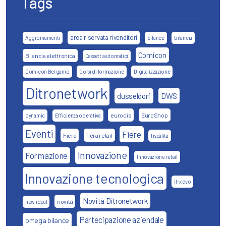
Tags
area riservata rivenditori
Aggiornamenti
bilance
bilancia
Comicon
Bilancia elettronica
Cassetti automatici
Comicon Bergamo
Corsi di formazione
Digitalizzazione
Ditronetwork
DWS
dusseldorf
eurocis
EuroShop
dynamic
Efficienza operativa
Eventi
Fiere
Fiera
fiera retail
fiscalità
Innovazione
Formazione
Innovazione retail
Innovazione tecnologica
it-x evo
Novità Ditronetwork
novità
new ideal
Partecipazione aziendale
omega bilance