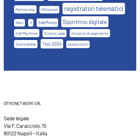
registratori telematici
Partnership
POS bancari
Scontrino digitale
SafeMoney
Retail
rt
Self Pay Kiosk
Soluzioni di pagamento
Soluzioni cassa
Tour 2024
Sostenibilità
transizione 5.0
DITRONETWORK SRL
Sede legale
Via F. Caracciolo, 15
80122 Napoli – Italia