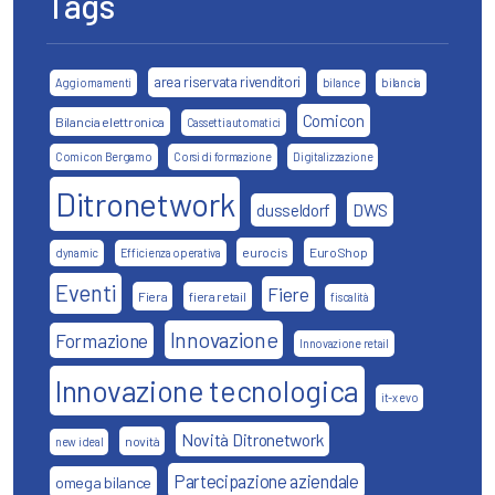
Tags
area riservata rivenditori
Aggiornamenti
bilance
bilancia
Comicon
Bilancia elettronica
Cassetti automatici
Comicon Bergamo
Corsi di formazione
Digitalizzazione
Ditronetwork
DWS
dusseldorf
eurocis
EuroShop
dynamic
Efficienza operativa
Eventi
Fiere
Fiera
fiera retail
fiscalità
Innovazione
Formazione
Innovazione retail
Innovazione tecnologica
it-x evo
Novità Ditronetwork
novità
new ideal
Partecipazione aziendale
omega bilance