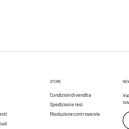
STORE
NE
a
Condizioni di vendita
Vuo
nov
Spedizioni e resi
enti
Risoluzione controversie
loud