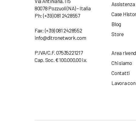
Via Antiniana, 115
Assistenza
80078 Pozzuoli (NA) – Italia
Case Histo
Ph: (+39) 081 2428557
Blog
Fax: (+39) 081 2428552
Store
info@ditronetwork.com
P.IVA/C.F. 07535221217
Area rivend
Cap. Soc. € 100.000,00 i.v.
Chi siamo
Contatti
Lavora con