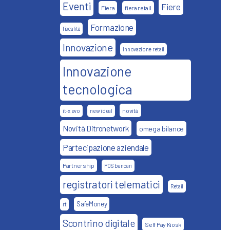
Eventi
Fiere
Fiera
fiera retail
Formazione
fiscalità
Innovazione
Innovazione retail
Innovazione
tecnologica
novità
it-x evo
new ideal
Novità Ditronetwork
omega bilance
Partecipazione aziendale
Partnership
POS bancari
registratori telematici
Retail
SafeMoney
rt
Scontrino digitale
Self Pay Kiosk