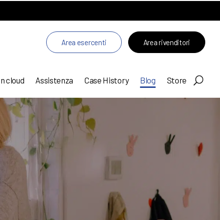
Area esercenti
Area rivenditori
in cloud
Assistenza
Case History
Blog
Store