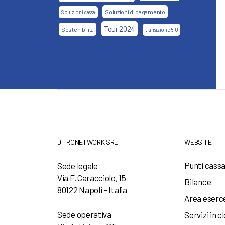
Soluzioni di pagamento
Soluzioni cassa
Tour 2024
Sostenibilità
transizione 5.0
DITRONETWORK SRL
WEBSITE
Punti cass
Sede legale
Via F. Caracciolo, 15
Bilance
80122 Napoli – Italia
Area eserc
Sede operativa
Servizi in c