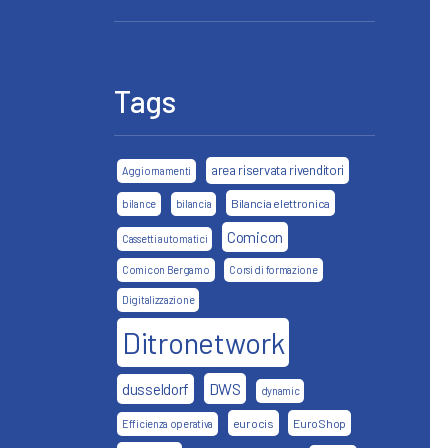
Tags
area riservata rivenditori
Aggiornamenti
Bilancia elettronica
bilance
bilancia
Comicon
Cassetti automatici
Comicon Bergamo
Corsi di formazione
Digitalizzazione
Ditronetwork
DWS
dusseldorf
dynamic
eurocis
EuroShop
Efficienza operativa