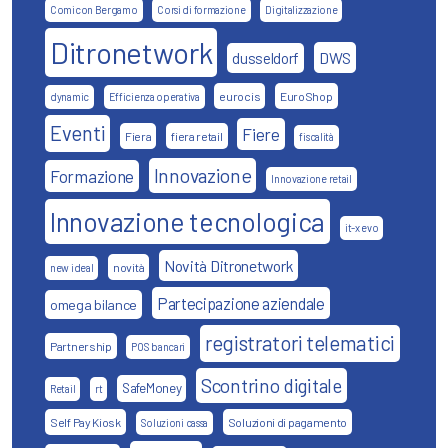
Comicon Bergamo
Corsi di formazione
Digitalizzazione
Ditronetwork
DWS
dusseldorf
eurocis
EuroShop
dynamic
Efficienza operativa
Eventi
Fiere
Fiera
fiera retail
fiscalità
Innovazione
Formazione
Innovazione retail
Innovazione tecnologica
it-x evo
Novità Ditronetwork
novità
new ideal
Partecipazione aziendale
omega bilance
registratori telematici
Partnership
POS bancari
Scontrino digitale
SafeMoney
Retail
rt
Self Pay Kiosk
Soluzioni di pagamento
Soluzioni cassa