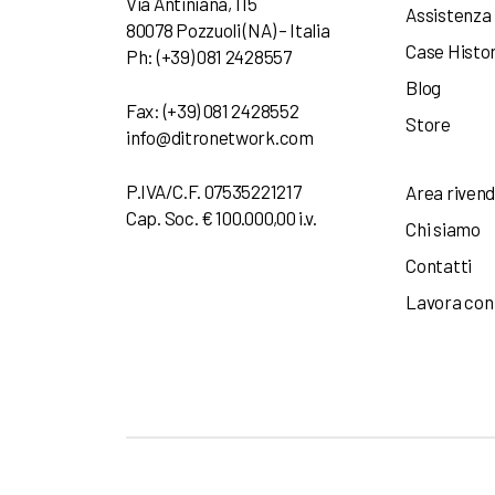
Via Antiniana, 115
Assistenza
80078 Pozzuoli (NA) – Italia
Case Histo
Ph: (+39) 081 2428557
Blog
Fax: (+39) 081 2428552
Store
info@ditronetwork.com
P.IVA/C.F. 07535221217
Area rivend
Cap. Soc. € 100.000,00 i.v.
Chi siamo
Contatti
Lavora con