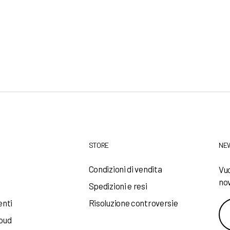
STORE
NE
a
Condizioni di vendita
Vuo
nov
Spedizioni e resi
enti
Risoluzione controversie
loud