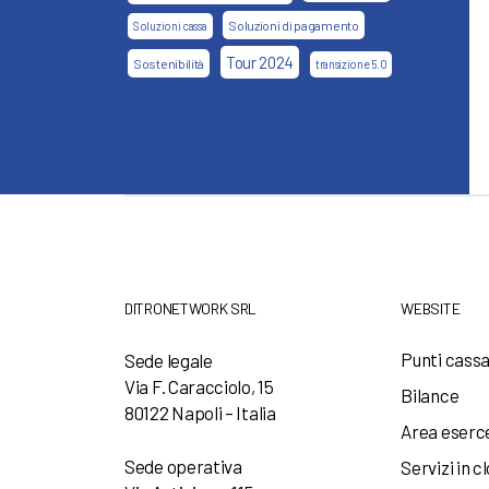
Soluzioni di pagamento
Soluzioni cassa
Tour 2024
Sostenibilità
transizione 5.0
DITRONETWORK SRL
WEBSITE
Punti cass
Sede legale
Via F. Caracciolo, 15
Bilance
80122 Napoli – Italia
Area eserc
Sede operativa
Servizi in c