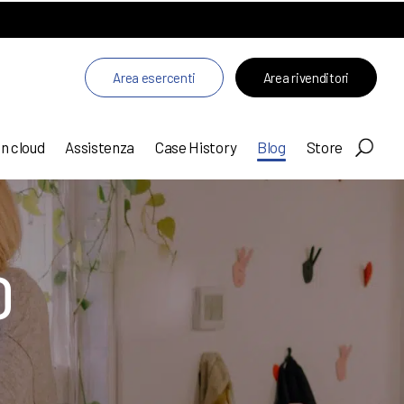
Area esercenti
Area rivenditori
in cloud
Assistenza
Case History
Blog
Store
0