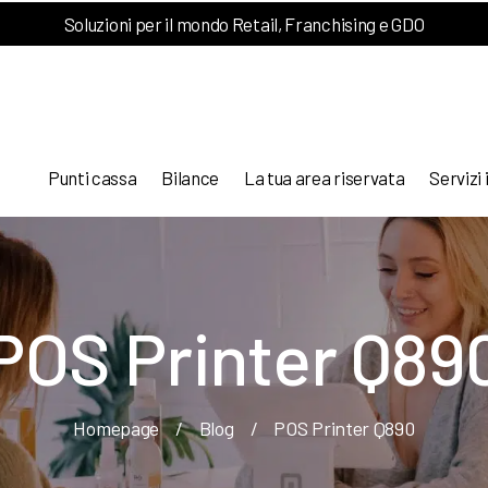
Soluzioni per il mondo Retail, Franchising e GDO
Punti cassa
Bilance
La tua area riservata
Servizi 
POS Printer Q89
Homepage
/
Blog
/
POS Printer Q890