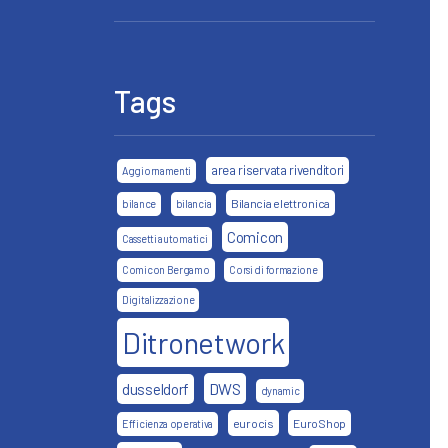
Tags
area riservata rivenditori
Aggiornamenti
Bilancia elettronica
bilance
bilancia
Comicon
Cassetti automatici
Comicon Bergamo
Corsi di formazione
Digitalizzazione
Ditronetwork
DWS
dusseldorf
dynamic
eurocis
EuroShop
Efficienza operativa