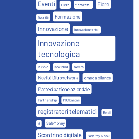
Eventi
Fiere
Fiera
fiera retail
Formazione
fiscalità
Innovazione
Innovazione retail
Innovazione
tecnologica
novità
it-x evo
new ideal
Novità Ditronetwork
omega bilance
Partecipazione aziendale
Partnership
POS bancari
registratori telematici
Retail
SafeMoney
rt
Scontrino digitale
Self Pay Kiosk