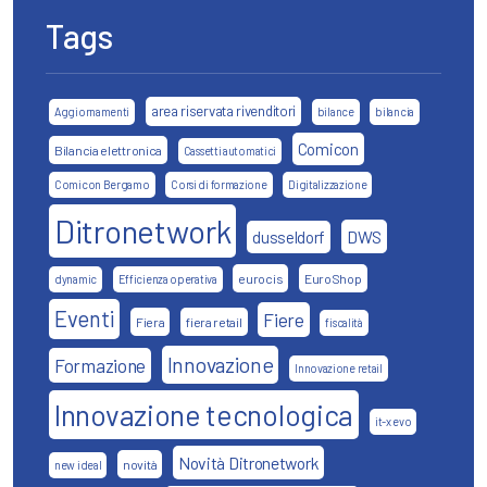
Tags
area riservata rivenditori
Aggiornamenti
bilance
bilancia
Comicon
Bilancia elettronica
Cassetti automatici
Comicon Bergamo
Corsi di formazione
Digitalizzazione
Ditronetwork
DWS
dusseldorf
eurocis
EuroShop
dynamic
Efficienza operativa
Eventi
Fiere
Fiera
fiera retail
fiscalità
Innovazione
Formazione
Innovazione retail
Innovazione tecnologica
it-x evo
Novità Ditronetwork
novità
new ideal