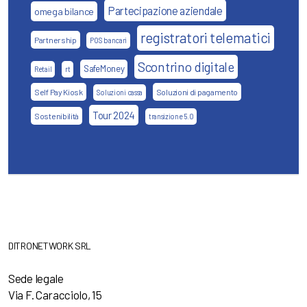
Partecipazione aziendale
omega bilance
registratori telematici
Partnership
POS bancari
Scontrino digitale
SafeMoney
Retail
rt
Self Pay Kiosk
Soluzioni di pagamento
Soluzioni cassa
Tour 2024
Sostenibilità
transizione 5.0
DITRONETWORK SRL
Sede legale
Via F. Caracciolo, 15