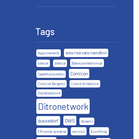
Tags
area riservata rivenditori
Aggiornamenti
Bilancia elettronica
bilance
bilancia
Comicon
Cassetti automatici
Comicon Bergamo
Corsi di formazione
Digitalizzazione
Ditronetwork
DWS
dusseldorf
dynamic
eurocis
EuroShop
Efficienza operativa