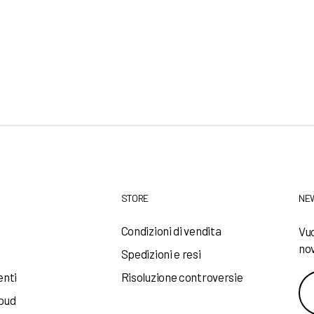
STORE
NE
a
Condizioni di vendita
Vuo
nov
Spedizioni e resi
enti
Risoluzione controversie
loud