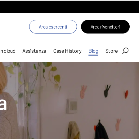
Area esercenti
Area rivenditori
in cloud
Assistenza
Case History
Blog
Store
a