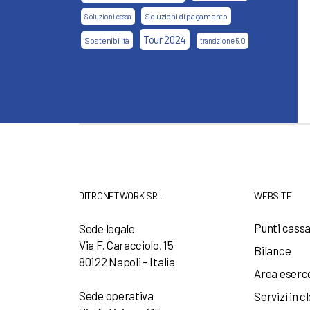
Soluzioni di pagamento
Soluzioni cassa
Tour 2024
Sostenibilità
transizione 5.0
DITRONETWORK SRL
WEBSITE
Punti cass
Sede legale
Via F. Caracciolo, 15
Bilance
80122 Napoli – Italia
Area eserc
Sede operativa
Servizi in c