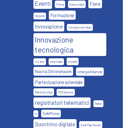
Eventi
Fiere
Fiera
fiera retail
Formazione
fiscalità
Innovazione
Innovazione retail
Innovazione
tecnologica
novità
it-x evo
new ideal
Novità Ditronetwork
omega bilance
Partecipazione aziendale
Partnership
POS bancari
registratori telematici
Retail
SafeMoney
rt
Scontrino digitale
Self Pay Kiosk