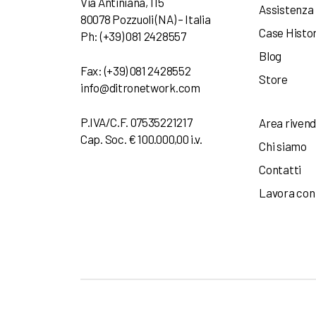
Via Antiniana, 115
Assistenza
80078 Pozzuoli (NA) – Italia
Case Histo
Ph: (+39) 081 2428557
Blog
Fax: (+39) 081 2428552
Store
info@ditronetwork.com
P.IVA/C.F. 07535221217
Area rivend
Cap. Soc. € 100.000,00 i.v.
Chi siamo
Contatti
Lavora con