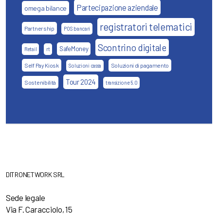
Partecipazione aziendale
omega bilance
registratori telematici
Partnership
POS bancari
Scontrino digitale
SafeMoney
Retail
rt
Self Pay Kiosk
Soluzioni di pagamento
Soluzioni cassa
Tour 2024
Sostenibilità
transizione 5.0
DITRONETWORK SRL
Sede legale
Via F. Caracciolo, 15