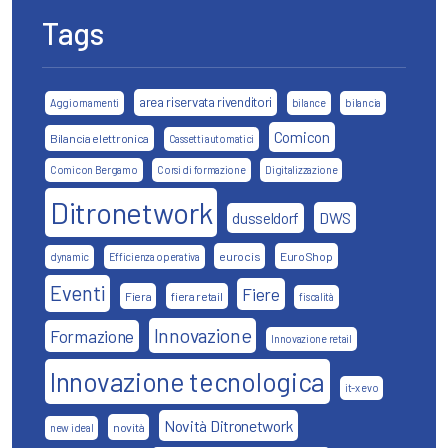
Tags
area riservata rivenditori
Aggiornamenti
bilance
bilancia
Comicon
Bilancia elettronica
Cassetti automatici
Comicon Bergamo
Corsi di formazione
Digitalizzazione
Ditronetwork
DWS
dusseldorf
eurocis
EuroShop
dynamic
Efficienza operativa
Eventi
Fiere
Fiera
fiera retail
fiscalità
Innovazione
Formazione
Innovazione retail
Innovazione tecnologica
it-x evo
Novità Ditronetwork
novità
new ideal