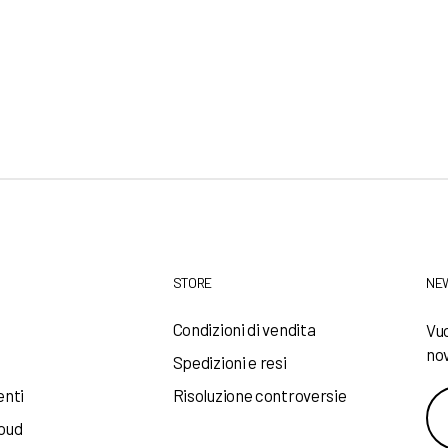
STORE
NE
a
Condizioni di vendita
Vuo
nov
Spedizioni e resi
enti
Risoluzione controversie
loud