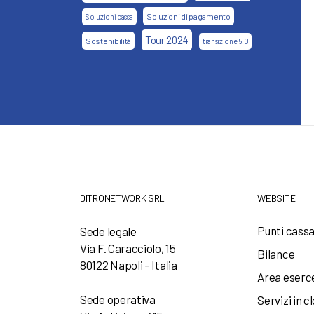
Soluzioni di pagamento
Soluzioni cassa
Tour 2024
Sostenibilità
transizione 5.0
DITRONETWORK SRL
WEBSITE
Punti cass
Sede legale
Via F. Caracciolo, 15
Bilance
80122 Napoli – Italia
Area eserc
Sede operativa
Servizi in c