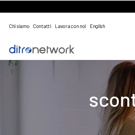
Chi siamo
Contatti
Lavora con noi
English
scont