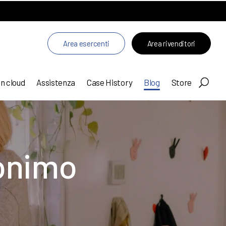
Area esercenti
Area rivenditori
in cloud
Assistenza
Case History
Blog
Store
nonimo