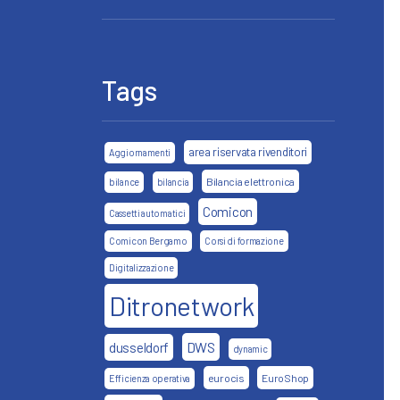
Tags
area riservata rivenditori
Aggiornamenti
Bilancia elettronica
bilance
bilancia
Comicon
Cassetti automatici
Comicon Bergamo
Corsi di formazione
Digitalizzazione
Ditronetwork
DWS
dusseldorf
dynamic
eurocis
EuroShop
Efficienza operativa