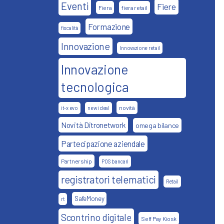
Eventi
Fiere
Fiera
fiera retail
Formazione
fiscalità
Innovazione
Innovazione retail
Innovazione
tecnologica
novità
it-x evo
new ideal
Novità Ditronetwork
omega bilance
Partecipazione aziendale
Partnership
POS bancari
registratori telematici
Retail
SafeMoney
rt
Scontrino digitale
Self Pay Kiosk