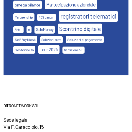
Partecipazione aziendale
omega bilance
registratori telematici
Partnership
POS bancari
Scontrino digitale
SafeMoney
Retail
rt
Self Pay Kiosk
Soluzioni di pagamento
Soluzioni cassa
Tour 2024
Sostenibilità
transizione 5.0
DITRONETWORK SRL
Sede legale
Via F. Caracciolo, 15