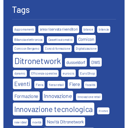
Tags
area riservata rivenditori
Aggiornamenti
bilance
bilancia
Comicon
Bilancia elettronica
Cassetti automatici
Comicon Bergamo
Corsi di formazione
Digitalizzazione
Ditronetwork
DWS
dusseldorf
eurocis
EuroShop
dynamic
Efficienza operativa
Eventi
Fiere
Fiera
fiera retail
fiscalità
Innovazione
Formazione
Innovazione retail
Innovazione tecnologica
it-x evo
Novità Ditronetwork
novità
new ideal