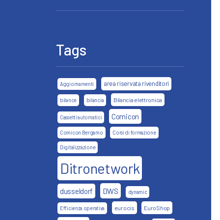
Tags
area riservata rivenditori
Aggiornamenti
Bilancia elettronica
bilance
bilancia
Comicon
Cassetti automatici
Comicon Bergamo
Corsi di formazione
Digitalizzazione
Ditronetwork
DWS
dusseldorf
dynamic
eurocis
EuroShop
Efficienza operativa