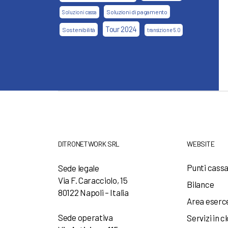
Soluzioni di pagamento
Soluzioni cassa
Tour 2024
Sostenibilità
transizione 5.0
DITRONETWORK SRL
WEBSITE
Punti cass
Sede legale
Via F. Caracciolo, 15
Bilance
80122 Napoli – Italia
Area eserc
Sede operativa
Servizi in c