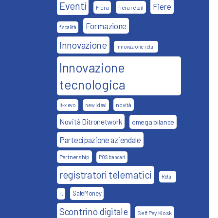
Eventi
Fiere
Fiera
fiera retail
Formazione
fiscalità
Innovazione
Innovazione retail
Innovazione
tecnologica
novità
it-x evo
new ideal
Novità Ditronetwork
omega bilance
Partecipazione aziendale
Partnership
POS bancari
registratori telematici
Retail
SafeMoney
rt
Scontrino digitale
Self Pay Kiosk