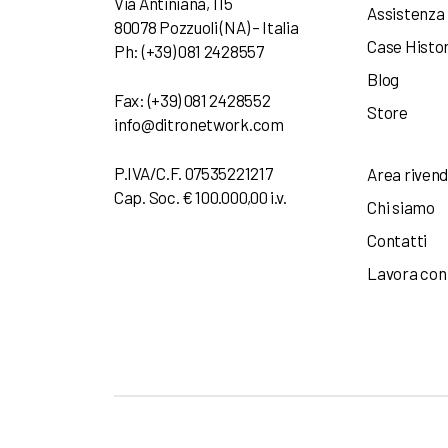
Via Antiniana, 115
Assistenza
80078 Pozzuoli (NA) – Italia
Case Histo
Ph: (+39) 081 2428557
Blog
Fax: (+39) 081 2428552
Store
info@ditronetwork.com
P.IVA/C.F. 07535221217
Area rivend
Cap. Soc. € 100.000,00 i.v.
Chi siamo
Contatti
Lavora con