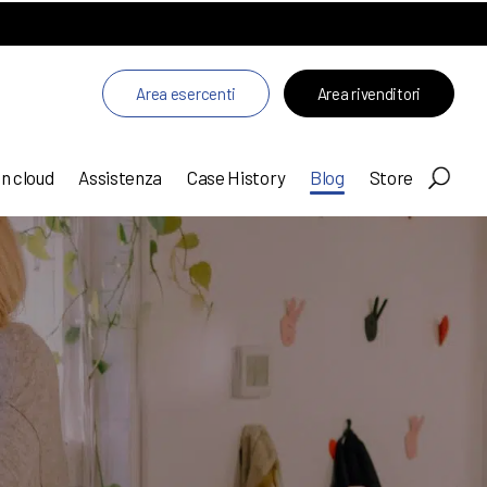
Area esercenti
Area rivenditori
in cloud
Assistenza
Case History
Blog
Store