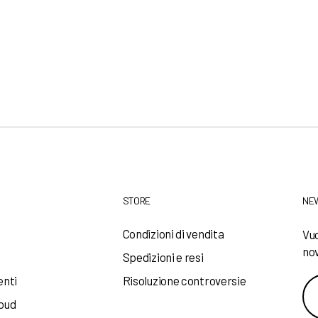
STORE
NE
a
Condizioni di vendita
Vuo
nov
Spedizioni e resi
enti
Risoluzione controversie
loud