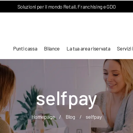
Soluzioni per il mondo Retail, Franchising e GDO
Punti cassa
Bilance
La tua area riservata
Servizi 
selfpay
Homepage
/
Blog
/
selfpay