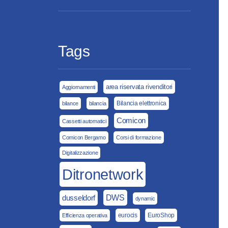
Tags
area riservata rivenditori
Aggiornamenti
Bilancia elettronica
bilance
bilancia
Comicon
Cassetti automatici
Comicon Bergamo
Corsi di formazione
Digitalizzazione
Ditronetwork
dusseldorf
DWS
dynamic
eurocis
EuroShop
Efficienza operativa