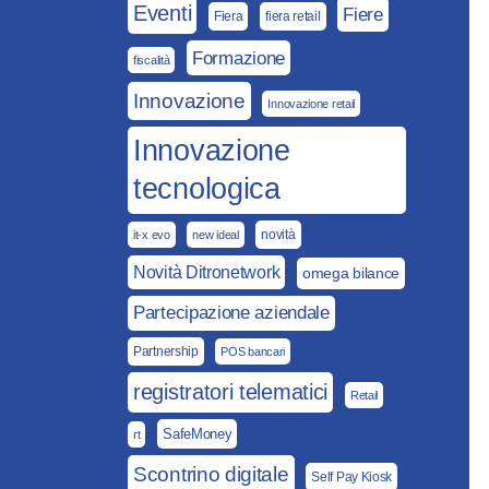
Eventi
Fiere
Fiera
fiera retail
Formazione
fiscalità
Innovazione
Innovazione retail
Innovazione
tecnologica
novità
it-x evo
new ideal
Novità Ditronetwork
omega bilance
Partecipazione aziendale
Partnership
POS bancari
registratori telematici
Retail
SafeMoney
rt
Scontrino digitale
Self Pay Kiosk