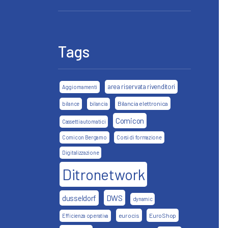
Tags
area riservata rivenditori
Aggiornamenti
Bilancia elettronica
bilance
bilancia
Comicon
Cassetti automatici
Comicon Bergamo
Corsi di formazione
Digitalizzazione
Ditronetwork
DWS
dusseldorf
dynamic
eurocis
EuroShop
Efficienza operativa