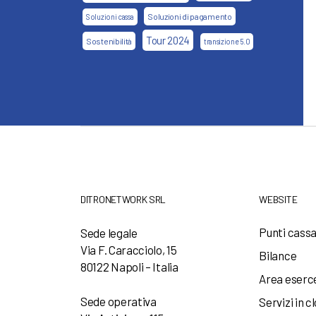
Soluzioni di pagamento
Soluzioni cassa
Tour 2024
Sostenibilità
transizione 5.0
DITRONETWORK SRL
WEBSITE
Punti cass
Sede legale
Via F. Caracciolo, 15
Bilance
80122 Napoli – Italia
Area eserc
Sede operativa
Servizi in c