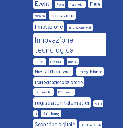
Eventi
Fiere
Fiera
fiera retail
Formazione
fiscalità
Innovazione
Innovazione retail
Innovazione
tecnologica
novità
it-x evo
new ideal
Novità Ditronetwork
omega bilance
Partecipazione aziendale
Partnership
POS bancari
registratori telematici
Retail
SafeMoney
rt
Scontrino digitale
Self Pay Kiosk