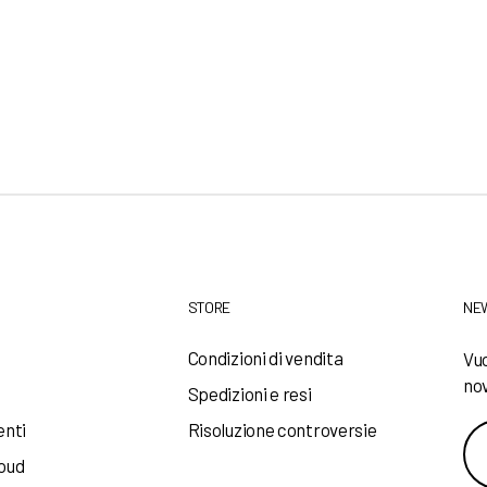
STORE
NE
a
Condizioni di vendita
Vuo
nov
Spedizioni e resi
enti
Risoluzione controversie
loud