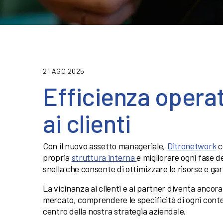
21 AGO 2025
Efficienza operat
ai clienti
Con il nuovo assetto manageriale,
Ditronetwork
c
propria
struttura interna
e migliorare ogni fase d
snella che consente di ottimizzare le risorse e gar
La vicinanza ai clienti e ai partner diventa ancor
mercato, comprendere le specificità di ogni contes
centro della nostra strategia aziendale.