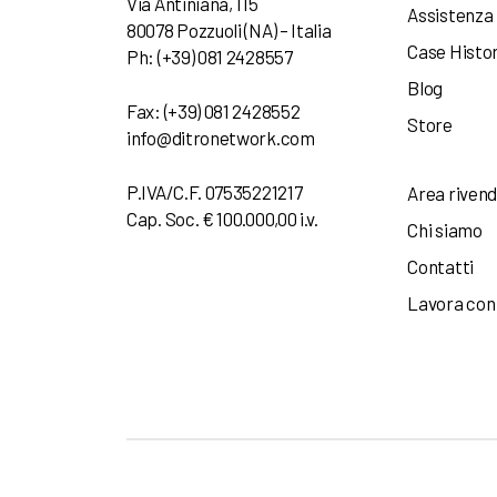
Via Antiniana, 115
Assistenza
80078 Pozzuoli (NA) – Italia
Case Histo
Ph: (+39) 081 2428557
Blog
Fax: (+39) 081 2428552
Store
info@ditronetwork.com
P.IVA/C.F. 07535221217
Area rivend
Cap. Soc. € 100.000,00 i.v.
Chi siamo
Contatti
Lavora con