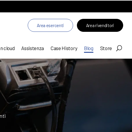
Area esercenti
Area rivenditori
in cloud
Assistenza
Case History
Blog
Store
nti