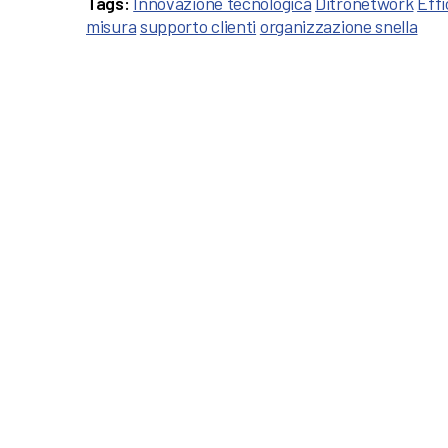
Tags:
Innovazione tecnologica
Ditronetwork
Effi
misura
supporto clienti
organizzazione snella