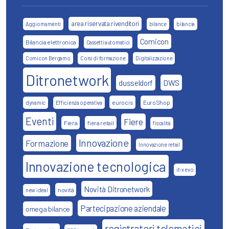
area riservata rivenditori
Aggiornamenti
bilance
bilancia
Comicon
Bilancia elettronica
Cassetti automatici
Comicon Bergamo
Corsi di formazione
Digitalizzazione
Ditronetwork
DWS
dusseldorf
eurocis
EuroShop
dynamic
Efficienza operativa
Eventi
Fiere
Fiera
fiera retail
fiscalità
Innovazione
Formazione
Innovazione retail
Innovazione tecnologica
it-x evo
Novità Ditronetwork
novità
new ideal
Partecipazione aziendale
omega bilance
registratori telematici