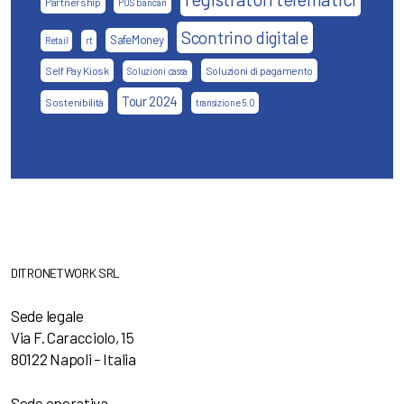
Partnership
POS bancari
Scontrino digitale
SafeMoney
Retail
rt
Self Pay Kiosk
Soluzioni di pagamento
Soluzioni cassa
Tour 2024
Sostenibilità
transizione 5.0
DITRONETWORK SRL
Sede legale
Via F. Caracciolo, 15
80122 Napoli – Italia
Sede operativa