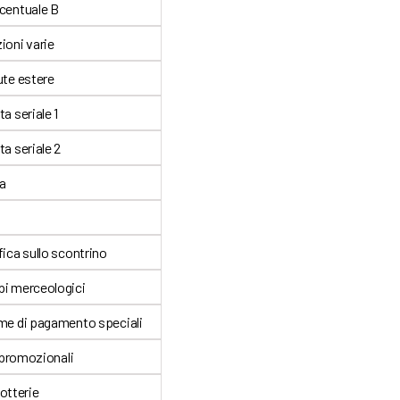
centuale B
ioni varie
ute estere
a seriale 1
a seriale 2
a
ica sullo scontrino
i merceologici
me di pagamento speciali
 promozionali
lotterie