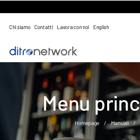
Chi siamo
Contatti
Lavora con noi
English
Menu princ
Homepage
/
Manuali
/