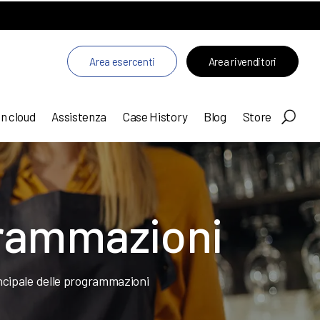
Area esercenti
Area rivenditori
in cloud
Assistenza
Case History
Blog
Store
grammazioni
cipale delle programmazioni