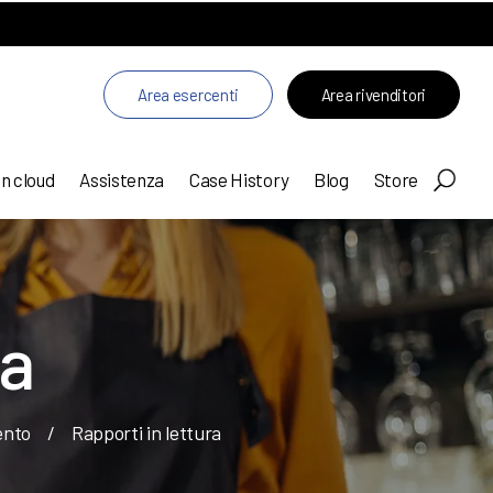
Area esercenti
Area rivenditori
in cloud
Assistenza
Case History
Blog
Store
ra
ento
/
Rapporti in lettura