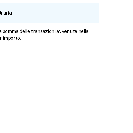
Oraria
lla somma delle transazioni avvenute nella
er importo.