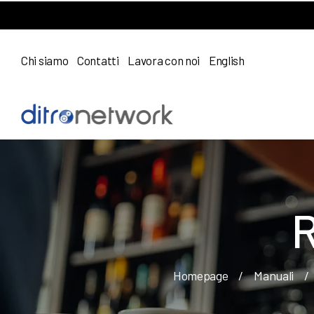
Chi siamo
Contatti
Lavora con noi
English
R
Homepage
/
Manuali
/