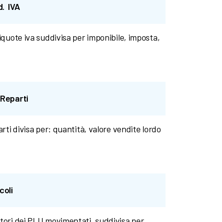
d. IVA
liquote iva suddivisa per imponibile, imposta,
 Reparti
arti divisa per: quantità, valore vendite lordo
coli
atori dei PLU movimentati, suddivisa per