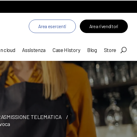
Area esercenti
Area rivenditori
in cloud
Assistenza
Case History
Blog
Store
RASMISSIONE TELEMATICA
/
voca