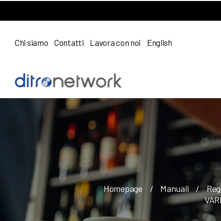
Chi siamo
Contatti
Lavora con noi
English
Homepage
/
Manuali
/
Reg
VAR