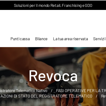
Soluzioni per il mondo Retail, Franchising e GDO
Punti cassa
Bilance
La tua area riservata
Servizi 
Revoca
istratore Telematico Nativo
/
FASI OPERATIVE PER LA T
IAZIONI DI STATO DEL REGISTRATORE TELEMATICO
/
Re