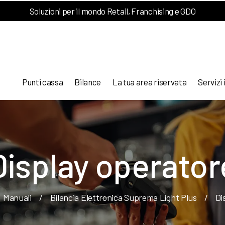
Soluzioni per il mondo Retail, Franchising e GDO
Punti cassa
Bilance
La tua area riservata
Servizi 
Display operator
Manuali
/
Bilancia Elettronica Suprema Light Plus
/
Di