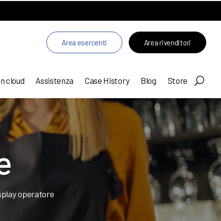
Area esercenti
Area rivenditori
in cloud
Assistenza
Case History
Blog
Store
e
splay operatore