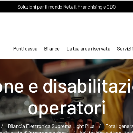
Soluzioni per il mondo Retail, Franchising e GDO
Punti cassa
Bilance
La tua area riservata
Servizi 
one e disabilitaz
operatori
/
Bilancia Elettronica Suprema Light Plus
/
Totali gener
 nello stato di “programmazione”
/
Abilitazione e disabilitaz