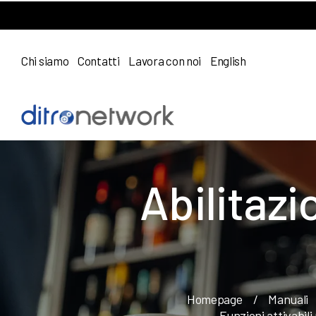
Chi siamo
Contatti
Lavora con noi
English
Abilitazi
Homepage
/
Manuali
Funzioni attivabili