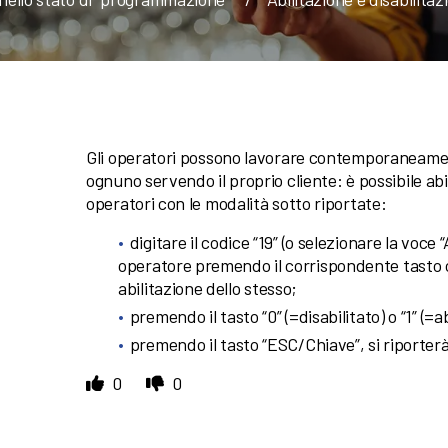
Gli operatori possono lavorare contemporaneament
ognuno servendo il proprio cliente: è possibile abili
operatori con le modalità sotto riportate:
digitare il codice “19” (o selezionare la voc
operatore premendo il corrispondente tasto op
abilitazione dello stesso;
premendo il tasto “0” (=disabilitato) o “1” (=ab
premendo il tasto “ESC/Chiave”, si riporterà 
0
0