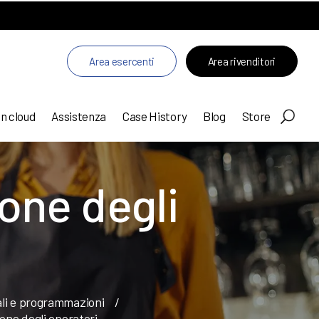
Area esercenti
Area rivenditori
in cloud
Assistenza
Case History
Blog
Store
ione degli
ali e programmazioni
/
ione degli operatori