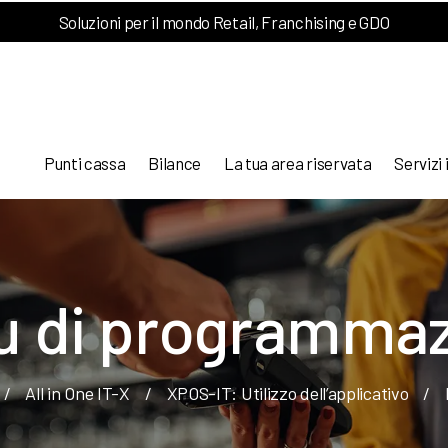
Soluzioni per il mondo Retail, Franchising e GDO
Punti cassa
Bilance
La tua area riservata
Servizi 
 di programma
/
All in One IT-X
/
XPOS-IT: Utilizzo dell’applicativo
/