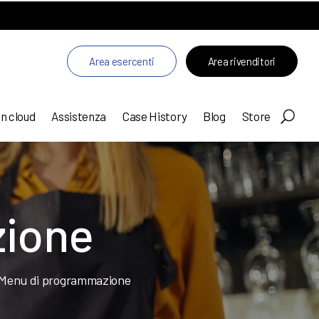
Area esercenti
Area rivenditori
in cloud
Assistenza
Case History
Blog
Store
zione
Menu di programmazione