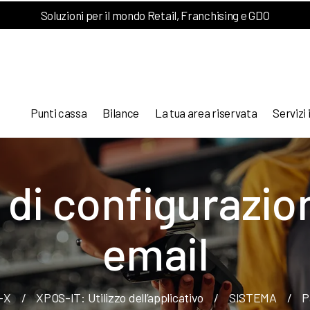
Soluzioni per il mondo Retail, Franchising e GDO
Punti cassa
Bilance
La tua area riservata
Servizi 
di configurazio
email
T-X
/
XPOS-IT: Utilizzo dell’applicativo
/
SISTEMA
/
P