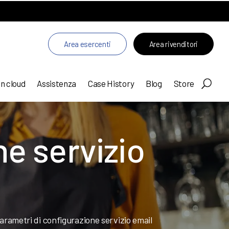
Area esercenti
Area rivenditori
in cloud
Assistenza
Case History
Blog
Store
ne servizio
arametri di configurazione servizio email