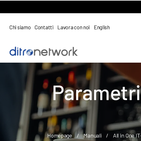
Chi siamo
Contatti
Lavora con noi
English
Parametri 
Homepage
/
Manuali
/
All in One I