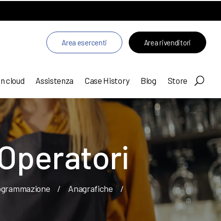
Area esercenti
Area rivenditori
in cloud
Assistenza
Case History
Blog
Store
 Operatori
ogrammazione
/
Anagrafiche
/