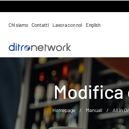
Chi siamo
Contatti
Lavora con noi
English
Modifica 
Homepage
/
Manuali
/
All in O